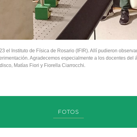
3 el Instituto de Física de Rosario (IFIR). Allí pudieron observa
erimentación. Agradecemos especialmente a los docentes del á
sco, Matías Fiori y Fiorella Ciarrocchi.
FOTOS