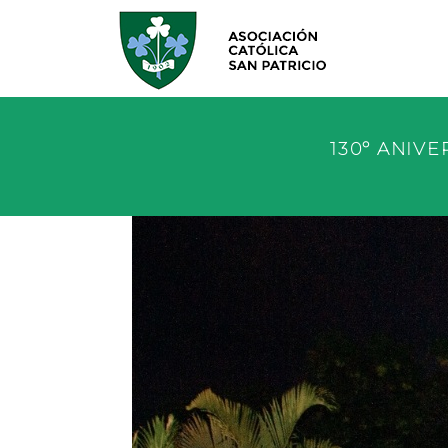
ACSP - ir a Inicio
130º ANIVE