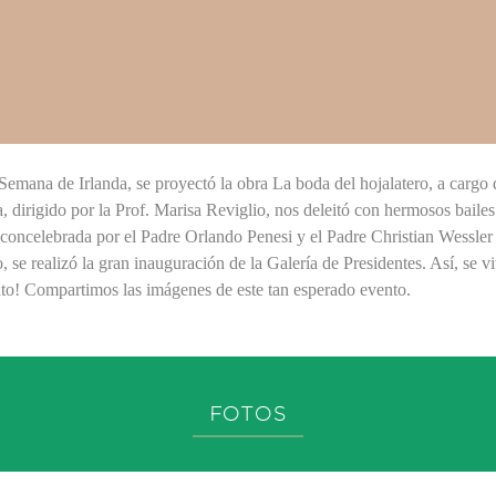
Semana de Irlanda, se proyectó la obra La boda del hojalatero, a cargo
dirigido por la Prof. Marisa Reviglio, nos deleitó con hermosos bailes 
ncelebrada por el Padre Orlando Penesi y el Padre Christian Wessler y
, se realizó la gran inauguración de la Galería de Presidentes. Así, se 
to! Compartimos las imágenes de este tan esperado evento.
FOTOS