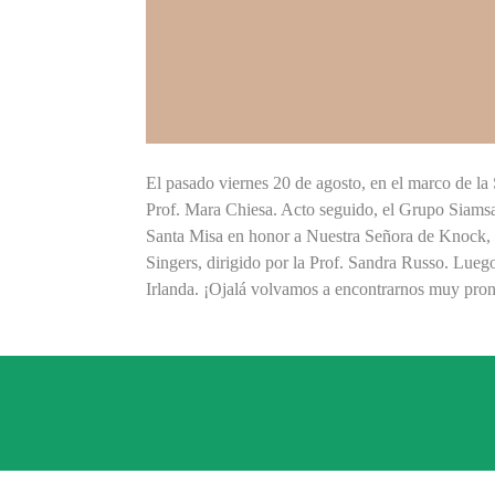
El pasado viernes 20 de agosto, en el marco de la 
Prof. Mara Chiesa. Acto seguido, el Grupo Siamsa, 
Santa Misa en honor a Nuestra Señora de Knock, co
Singers, dirigido por la Prof. Sandra Russo. Luego
Irlanda. ¡Ojalá volvamos a encontrarnos muy pron